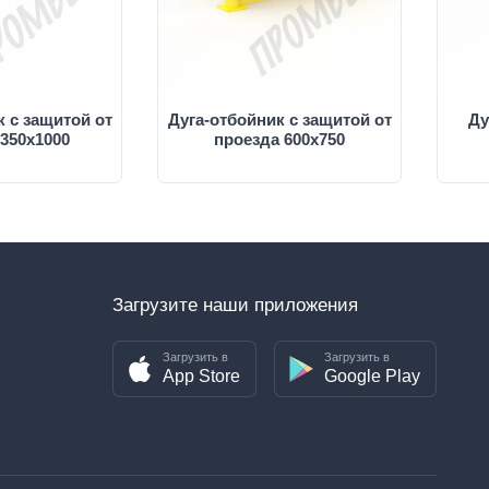
 с защитой от
Дуга-отбойник с защитой от
Ду
350х1000
проезда 600х750
Загрузите наши приложения
Загрузить в
Загрузить в
App Store
Google Play