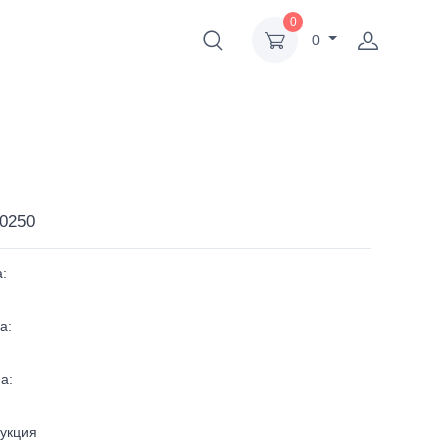
0
0
0250
:
а:
а:
укция